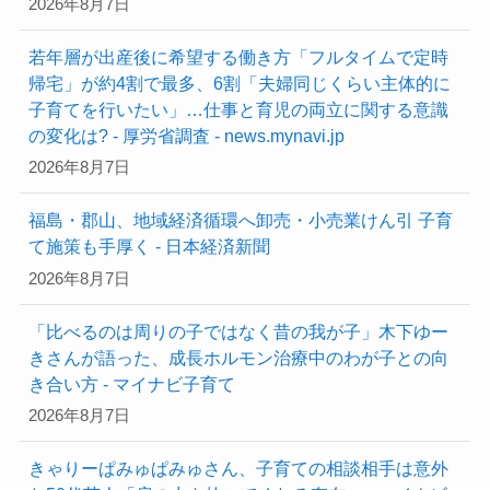
2026年8月7日
若年層が出産後に希望する働き方「フルタイムで定時
帰宅」が約4割で最多、6割「夫婦同じくらい主体的に
子育てを行いたい」…仕事と育児の両立に関する意識
の変化は? - 厚労省調査 - news.mynavi.jp
2026年8月7日
福島・郡山、地域経済循環へ卸売・小売業けん引 子育
て施策も手厚く - 日本経済新聞
2026年8月7日
「比べるのは周りの子ではなく昔の我が子」木下ゆー
きさんが語った、成長ホルモン治療中のわが子との向
き合い方 - マイナビ子育て
2026年8月7日
きゃりーぱみゅぱみゅさん、子育ての相談相手は意外