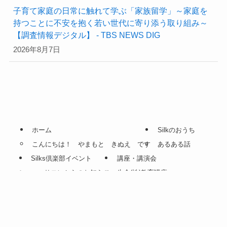
子育て家庭の日常に触れて学ぶ「家族留学」～家庭を
持つことに不安を抱く若い世代に寄り添う取り組み～
【調査情報デジタル】 - TBS NEWS DIG
2026年8月7日
ホーム
Silkのおうち
こんにちは！ やまもと きぬえ です
あるある話
Silks倶楽部イベント
講座・講演会
ママサロンからのお知らせ
生命(性)教育講座
会員登録
ママスタッフの耳寄り情報
プロフィール
お問い合わせ
©
シルクズマインド.