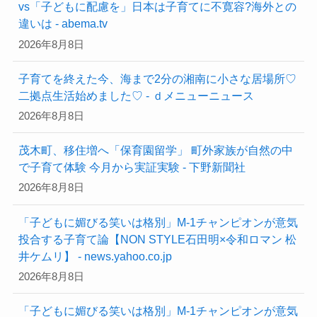
vs「子どもに配慮を」日本は子育てに不寛容?海外との
違いは - abema.tv
2026年8月8日
子育てを終えた今、海まで2分の湘南に小さな居場所♡
二拠点生活始めました♡ - ｄメニューニュース
2026年8月8日
茂木町、移住増へ「保育園留学」 町外家族が自然の中
で子育て体験 今月から実証実験 - 下野新聞社
2026年8月8日
「子どもに媚びる笑いは格別」M-1チャンピオンが意気
投合する子育て論【NON STYLE石田明×令和ロマン 松
井ケムリ】 - news.yahoo.co.jp
2026年8月8日
「子どもに媚びる笑いは格別」M-1チャンピオンが意気