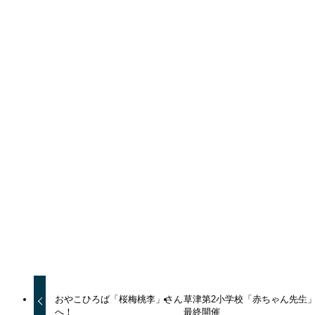
ご挨拶
ブログ
ママサロンお知らせ
よかったらシェアしてね！
URLをコピーしました！
URLをコピーしました！
おやこひろば「桜梅桃李」さん
草津第2小学校「赤ちゃん先生
へ！
最終開催